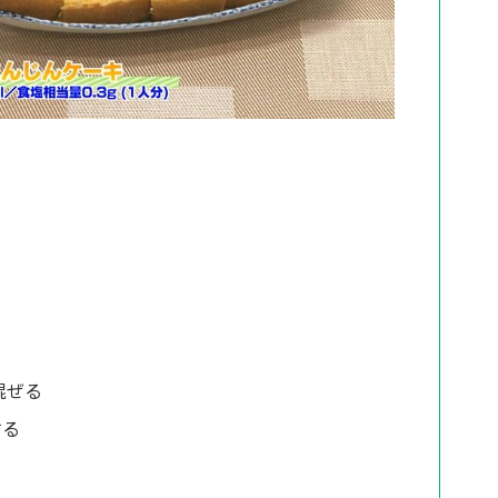
混ぜる
する