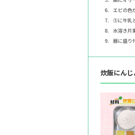
エビの色
⑤に牛乳
水溶き片
器に盛り
炊飯にんじ