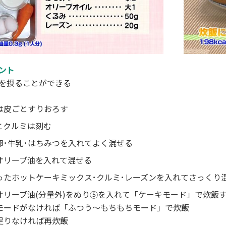
ント
を摂ることができる
は皮ごとすりおろす
とクルミは刻む
卵･牛乳･はちみつを入れてよく混ぜる
オリーブ油を入れて混ぜる
ったホットケーキミックス･クルミ･レーズンを入れてさっくり
オリーブ油(分量外)をぬり⑤を入れて「ケーキモード」で炊飯
モードがなければ「ふつう～もちもちモード」で炊飯
足りなければ再炊飯