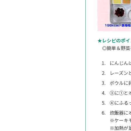
★レシピのポイ
◎簡単＆野菜
にんじん
レーズン
ボウルに
③に①と
④にふる
炊飯器に
※ケーキ
※加熱が