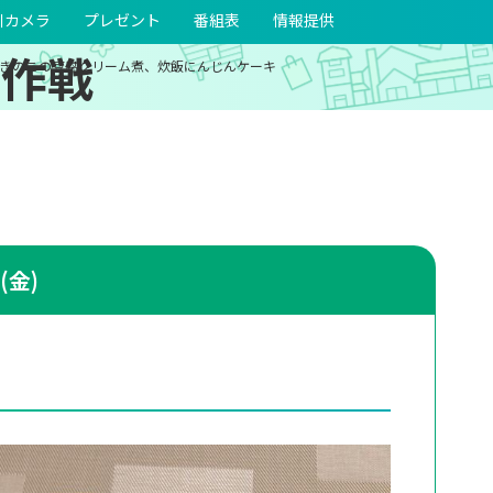
川カメラ
プレゼント
番組表
情報提供
大作戦
きのこの豆腐クリーム煮、炊飯にんじんケーキ
(金)