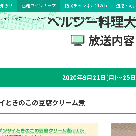
知らせ
番組ラインナップ
防災チャンネル112ch
道路・河
ヘルシー料理
ラインナップ
ヘルシー料理大作戦
過去の放送内容一覧
チンゲンサイと
放送内容
2020年9月21日(月)～25日
イときのこの豆腐クリーム煮