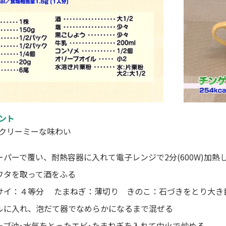
ント
クリーミーな味わい
ーパーで覆い、耐熱容器に入れて電子レンジで2分(600W)加熱
ワタを取って酒をふる
サイ：４等分 たまねぎ：薄切り きのこ：石づきをとり大き
ルに入れ、泡だて器でなめらかになるまで混ぜる
ーブ油･水気をとったエビ･たまねぎを入れて中火で炒める